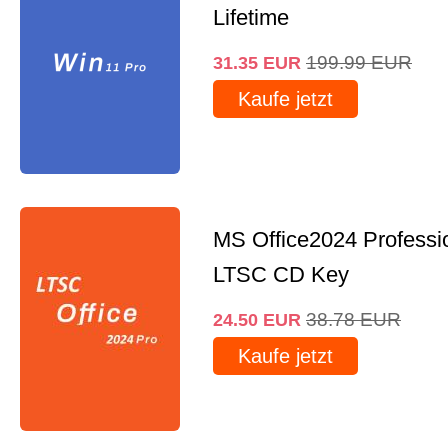
Lifetime
199.99
EUR
31.35
EUR
Kaufe jetzt
MS Office2024 Professi
LTSC CD Key
38.78
EUR
24.50
EUR
Kaufe jetzt