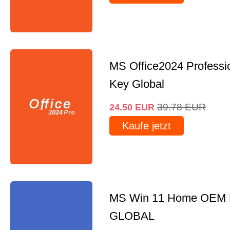
MS Office2024 Professi
Key Global
39.78
EUR
24.50
EUR
Kaufe jetzt
MS Win 11 Home OEM
GLOBAL