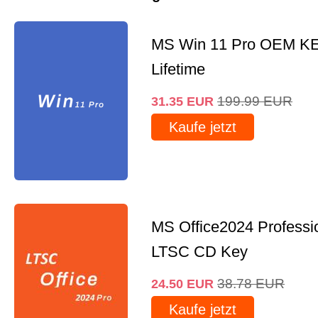
MS Win 11 Pro OEM K
Lifetime
199.99
EUR
31.35
EUR
Kaufe jetzt
MS Office2024 Professi
LTSC CD Key
38.78
EUR
24.50
EUR
Kaufe jetzt