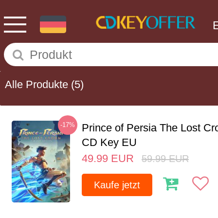
Alle Produkte
(5)
-17%
Prince of Persia The Lost C
CD Key EU
49.99
EUR
59.99
EUR
Kaufe jetzt