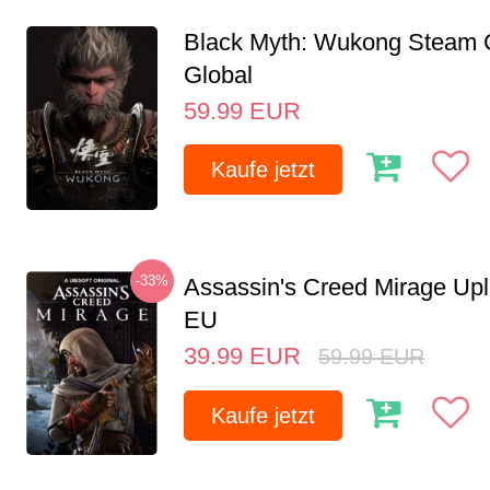
Black Myth: Wukong Steam
Global
59.99
EUR
Kaufe jetzt
-33%
Assassin's Creed Mirage Up
EU
39.99
EUR
59.99
EUR
Kaufe jetzt